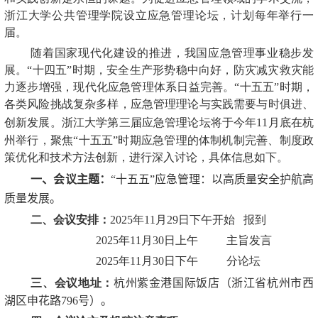
浙江大学公共管理学院设立应急管理论坛，计划每年举行一
届。
随着国家现代化建设的推进，我国应急管理事业稳步发
展。“十四五”时期，安全生产形势稳中向好，防灾减灾救灾能
力逐步增强，现代化应急管理体系日益完善。“十五五”时期，
各类风险挑战复杂多样，应急管理理论与实践需要与时俱进、
创新发展。浙江大学第三届应急管理论坛将于今年
11
月底在杭
州举行，聚焦“十五五”时期应急管理的体制机制完善、制度政
策优化和技术方法创新，进行深入讨论，具体信息如下。
一、会议主题：
“十五五”应急管理：以高质量安全护航高
质量发展。
二、
会议
安排
：
2025
年
11
月
29
日下午开始 报到
2025
年
11
月
30
日上午
主旨发言
2025
年
11
月
30
日下午 分论坛
三、会议地址：
杭州紫金港国际饭店（浙江省杭州市西
湖区申花路
796
号
）。